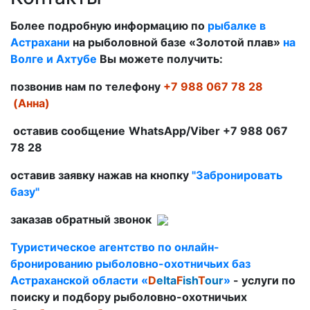
Более подробную информацию по
рыбалке в
Астрахани
на рыболовной базе «Золотой плав»
на
Волге и Ахтубе
Вы можете получить:
позвонив нам по телефону
+7 988 067 78 28
(Анна)
оставив сообщение
WhatsApp/
Viber
+7 988 067
78 28
оставив заявку нажав на кнопку
"Забронировать
базу"
заказав обратный звонок
Туристическое агентство по онлайн-
бронированию рыболовно-охотничьих баз
Астраханской области
«
D
elta
F
ish
T
our
»
-
услуги по
поиску и подбору рыболовно-охотничьих