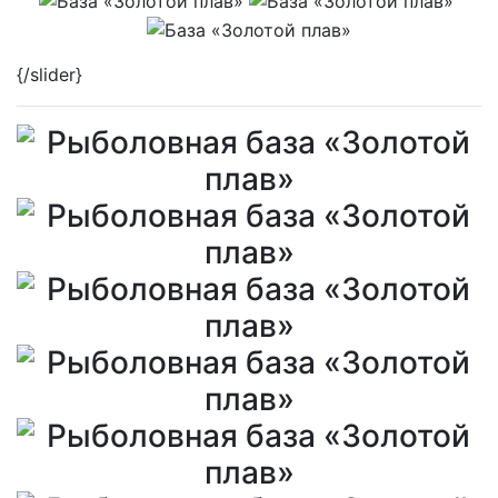
{/slider}