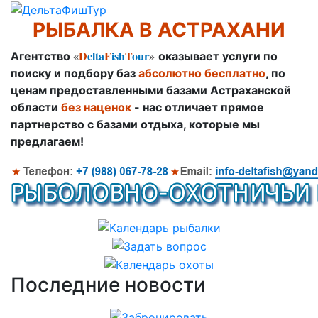
РЫБАЛКА В АСТРАХАНИ
«
D
elta
F
ish
T
our
»
Агентство
оказывает услуги по
поиску и подбору баз
абсолютно бесплатно
, по
ценам предоставленными базами Астраханской
области
без наценок
- нас отличает прямое
партнерство с базами отдыха, которые мы
предлагаем!
Последние новости